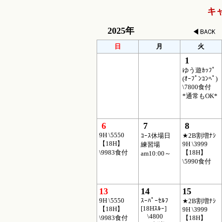
キ
2025年
日
月
火
1
ゆう遊ｶｯﾌﾟ
(ｵｰﾌﾟﾝｺﾝﾍﾟ)
\7800食付
*通常もOK*
6
7
8
9H \5550
ｺｰｽ休場日
★2B割増ﾅｼ
【18H】
9H \3999
練習場
\9983食付
【18H】
am10:00～
\5990食付
13
14
15
9H \5550
ｽｰﾊﾟｰｾﾙﾌ
★2B割増ﾅｼ
[18Hｽﾙｰ]
【18H】
9H \3999
\4800
\9983食付
【18H】