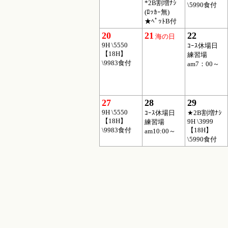
*2B割増ﾅｼ
\5990食付
(ﾛｯｶｰ無)
★ﾍﾟｯﾄB付
20
21
22
海の日
9H \5550
ｺｰｽ休場日
【18H】
練習場
\9983食付
am7：00～
27
28
29
9H \5550
ｺｰｽ休場日
★2B割増ﾅｼ
【18H】
9H \3999
練習場
\9983食付
【18H】
am10:00～
\5990食付