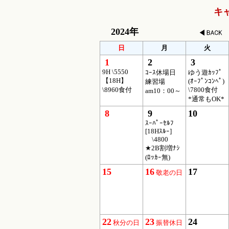
キ
2024年
日
月
火
1
2
3
9H \5550
ｺｰｽ休場日
ゆう遊ｶｯﾌﾟ
【18H】
(ｵｰﾌﾟﾝｺﾝﾍﾟ)
練習場
\8960食付
\7800食付
am10：00～
*通常もOK*
8
9
10
ｽｰﾊﾟｰｾﾙﾌ
[18Hｽﾙｰ]
\4800
★2B割増ﾅｼ
(ﾛｯｶｰ無)
15
16
17
敬老の日
22
23
24
秋分の日
振替休日