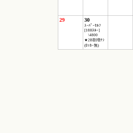
29
30
ｽｰﾊﾟｰｾﾙﾌ
[18Hｽﾙｰ]
\4800
★2B割増ﾅｼ
(ﾛｯｶｰ無)