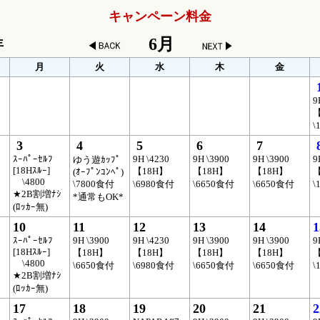
キャンペーン料金
6月
年
月
火
水
木
金
9
【
\
3
4
5
6
7
ｽｰﾊﾟｰｾﾙﾌ
9H \4230
9H \3900
9H \3900
9
ゆう遊ｶｯﾌﾟ
[18Hｽﾙｰ]
【18H】
【18H】
【18H】
【
(ｵｰﾌﾟﾝｺﾝﾍﾟ)
\4800
\7800食付
\6980食付
\6650食付
\6650食付
\
★2B割増ﾅｼ
*通常もOK*
(ﾛｯｶｰ無)
10
11
12
13
14
1
ｽｰﾊﾟｰｾﾙﾌ
9H \3900
9H \4230
9H \3900
9H \3900
9
[18Hｽﾙｰ]
【18H】
【18H】
【18H】
【18H】
【
\4800
\6650食付
\6980食付
\6650食付
\6650食付
\
★2B割増ﾅｼ
(ﾛｯｶｰ無)
17
18
19
20
21
2