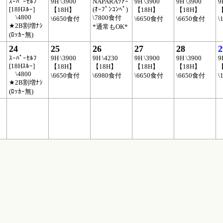
ｽｰﾊﾟｰｾﾙﾌ
9H \3900
NAPARAﾂｱｰ
9H \3900
9H \3900
9
[18Hｽﾙｰ]
(ｵｰﾌﾟﾝｺﾝﾍﾟ)
【18H】
【18H】
【18H】
【
\4800
\7800食付
\6650食付
\6650食付
\6650食付
\
★2B割増ﾅｼ
*通常もOK*
(ﾛｯｶｰ無)
24
25
26
27
28
2
ｽｰﾊﾟｰｾﾙﾌ
9H \3900
9H \4230
9H \3900
9H \3900
9
[18Hｽﾙｰ]
【18H】
【18H】
【18H】
【18H】
【
\4800
\6650食付
\6980食付
\6650食付
\6650食付
\
★2B割増ﾅｼ
(ﾛｯｶｰ無)